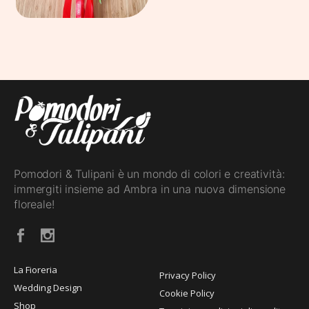
Pomodori & Tulipani è un mondo di colori e creatività:
immergiti insieme ad Ambra in una nuova dimensione
floreale!
La Fioreria
Privacy Policy
Wedding Design
Cookie Policy
Shop