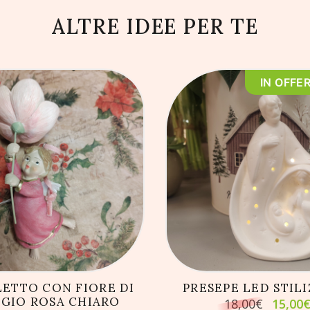
ALTRE IDEE PER TE
IN OFFE
GIUNGI AL CARRELLO
AGGIUNGI AL CARRE
ETTO CON FIORE DI
PRESEPE LED STIL
EGIO ROSA CHIARO
Il
18,00
€
15,00