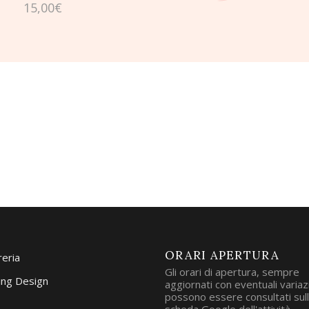
prezz
15,00
€
origin
era:
18,00€
ORARI APERTURA
reria
Gli orari di apertura, sempre
ng Design
aggiornati con eventuali variazi
possono essere consultati sul
scheda Google dell'attività