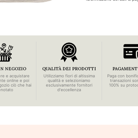
IN NEGOZIO
QUALITÀ DEI PRODOTTI
PAGAMENTI
ere e acquistare
Utilizziamo fiori di altissima
Paga con bonific
e online e poi
qualità e selezioniamo
transazioni so
egozio ciò che hai
esclusivamente fornitori
100% su proto
enotato
d'eccellenza