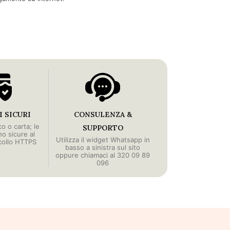
 SICURI
CONSULENZA &
o o carta; le
SUPPORTO
no sicure al
Utilizza il widget Whatsapp in
collo HTTPS
basso a sinistra sul sito
oppure chiamaci al 320 09 89
096