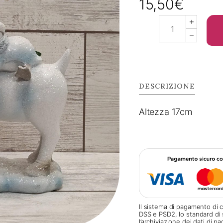
15,50
€
Alce
con
pinguini
quantity
DESCRIZIONE
Altezza 17cm
Il sistema di pagamento di c
DSS e PSD2, lo standard di 
l’archiviazione dei dati di 