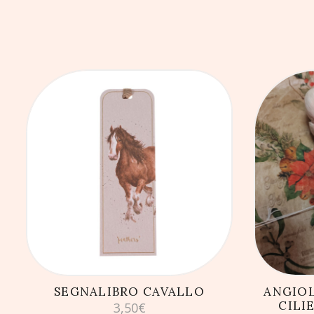
AGGIUNGI AL CARRELLO
AG
SEGNALIBRO CAVALLO
ANGIOL
CILI
3,50
€