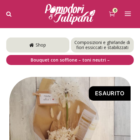
0
Composizioni e ghirlande di
Shop
fiori essiccati e stabilizzati
Bouquet con soffione – toni neutri –
ESAURITO