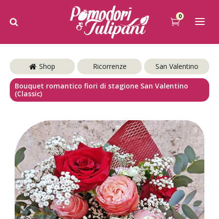
0
Shop
Ricorrenze
San Valentino
Bouquet romantico fiori di stagione San Valentino
(Classic)