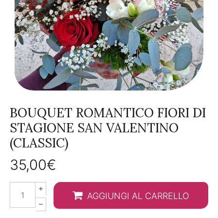
BOUQUET ROMANTICO FIORI DI
STAGIONE SAN VALENTINO
(CLASSIC)
35,00
€
Bouquet
AGGIUNGI AL CARRELLO
romantico
fiori