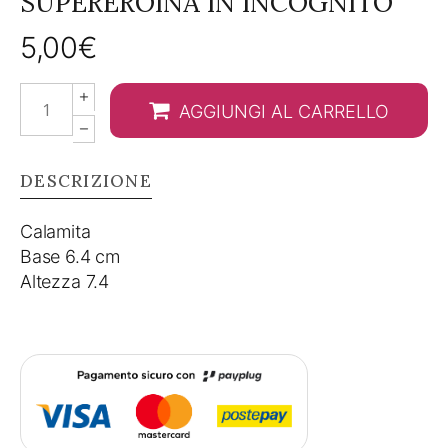
SUPEREROINA IN INCOGNITO”
5,00
€
Calamita
AGGIUNGI AL CARRELLO
"Maestra
supereroina
in
DESCRIZIONE
incognito"
quantity
Calamita
Base 6.4 cm
Altezza 7.4