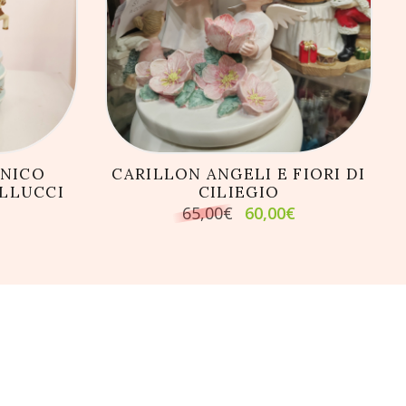
LLO
AGGIUNGI AL CARRELLO
ANICO
CARILLON ANGELI E FIORI DI
LLUCCI
CILIEGIO
Il
Il
65,00
€
60,00
€
prezzo
prezzo
originale
attuale
era:
è:
65,00€.
60,00€.