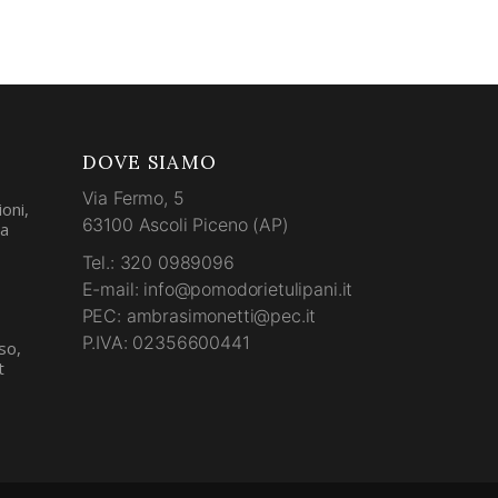
DOVE SIAMO
Via Fermo, 5
oni,
63100 Ascoli Piceno (AP)
la
Tel.: 320 0989096
E-mail: info@pomodorietulipani.it
PEC: ambrasimonetti@pec.it
P.IVA: 02356600441
so,
t