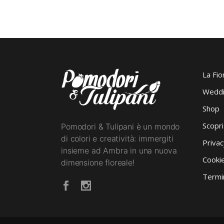
La Fio
Weddi
Shop
Scopr
Pomodori & Tulipani è un mondo
di colori e creatività: immergiti
Privac
insieme ad Ambra in una nuova
Cookie
dimensione floreale!
Termin