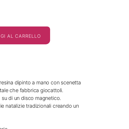
zo
GI AL CARRELLO
le
0€.
 resina dipinto a mano con scenetta
tale che fabbrica giocattoli.
ra su di un disco magnetico.
e natalizie tradizionali creando un