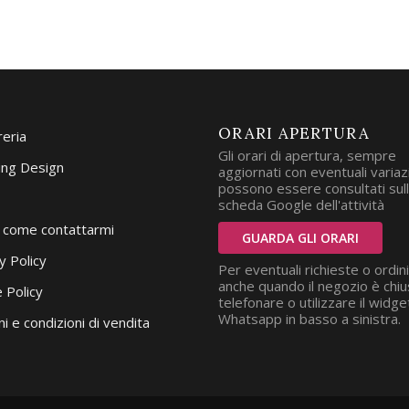
ORARI APERTURA
reria
Gli orari di apertura, sempre
ng Design
aggiornati con eventuali variazi
possono essere consultati sul
scheda Google dell'attività
i come contattarmi
GUARDA GLI ORARI
y Policy
Per eventuali richieste o ordini
anche quando il negozio è chiu
 Policy
telefonare o utilizzare il widge
Whatsapp in basso a sinistra.
i e condizioni di vendita