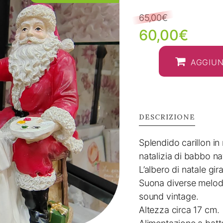
65,00
€
Il
Il
60,00
€
prezzo
prez
AGGIUN
originale
attua
era:
è:
65,00€.
60,0
DESCRIZIONE
Splendido carillon in
natalizia di babbo na
L’albero di natale gi
Suona diverse melodi
sound vintage.
Altezza circa 17 cm.