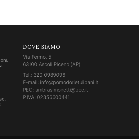
DOVE SIAMO
Via Fermo, 5
oni,
63100 Ascoli Piceno (AP)
la
Tel.: 320 0989096
E-mail: info@pomodorietulipani.it
PEC: ambrasimonetti@pec.it
P.IVA: 02356600441
so,
t