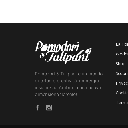
La Fio
Weddi
Shop
Scopr
Pomodori & Tulipani è un mondo
di colori e creatività: immergiti
Privac
insieme ad Ambra in una nuova
Cookie
dimensione floreale!
Termin