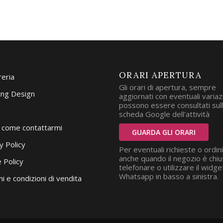
ORARI APERTURA
reria
Gli orari di apertura, sempre
ng Design
aggiornati con eventuali variazi
possono essere consultati sul
scheda Google dell'attività
i come contattarmi
GUARDA GLI ORARI
y Policy
Per eventuali richieste o ordini
anche quando il negozio è chiu
 Policy
telefonare o utilizzare il widge
Whatsapp in basso a sinistra.
i e condizioni di vendita