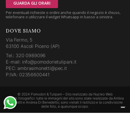
GUARDA GLI ORARI
Per eventuali richieste o ordini anche quando il negozio è chiuso,
telefonare o utilizzare il widget Whatsapp in basso a sinistra.
DOVE SIAMO
Via Fermo, 5
63100 Ascoli Piceno (AP)
Tel.: 320 0989096
E-mail: info@pomodorietulipani.it
PEC: ambrasimonetti@pec.it
P.IVA: 02356600441
© 2024 Pomodori & Tulipani – Sito realizzato da
Nucleo Web
Credits fotografici: tutte le immagini del sito sono state realizzate da Ambra
Simonetti e Andrea Di Benedetto; sono vietati il riutilizzo e la condivisione
delle foto, a qualunque scopo.
Le tue preferenze relative alla privacy