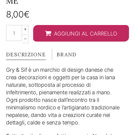
ME”
8,00
€
Fiore
AGGIUNGI AL CARRELLO
"
non
ti
DESCRIZIONE
BRAND
scordar
di
Gry & Sif è un marchio di design danese che
me"
crea decorazioni e oggetti per la casa in lana
quantity
naturale, sottoposta al processo di
infeltrimento, pienamente realizzati a mano.
Ogni prodotto nasce dall’incontro tra il
minimalismo nordico e l’artigianato tradizionale
nepalese, dando vita a creazioni curate nei
dettagli, calde e senza tempo.