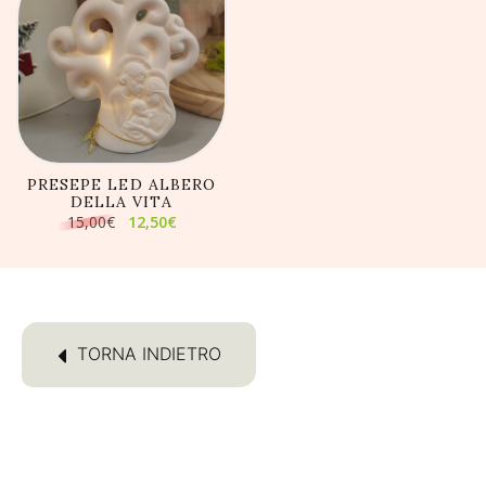
AGGIUNGI AL
CARRELLO
PRESEPE LED ALBERO
DELLA VITA
Il
Il
15,00
€
12,50
€
prezzo
prezzo
originale
attuale
era:
è:
15,00€.
12,50€.
TORNA INDIETRO