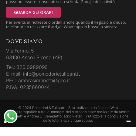
possono essere consultati sulla scheda Google dell'attività
GUARDA GLI ORARI
Per eventuali richieste o ordini anche quando il negozio è chiuso,
telefonare o utilizzare il widget Whatsapp in basso a sinistra.
DOVE SIAMO
Via Fermo, 5
63100 Ascoli Piceno (AP)
Tel.: 320 0989096
E-mail: info@pomodorietulipani.it
PEC: ambrasimonetti@pec.it
P.IVA: 02356600441
© 2024 Pomodori & Tulipani – Sito realizzato da
Nucleo Web
Credits fotografici: tutte le immagini del sito sono state realizzate da Ambra
Simonetti e Andrea Di Benedetto; sono vietati il riutilizzo e la condivisione
delle foto, a qualunque scopo.