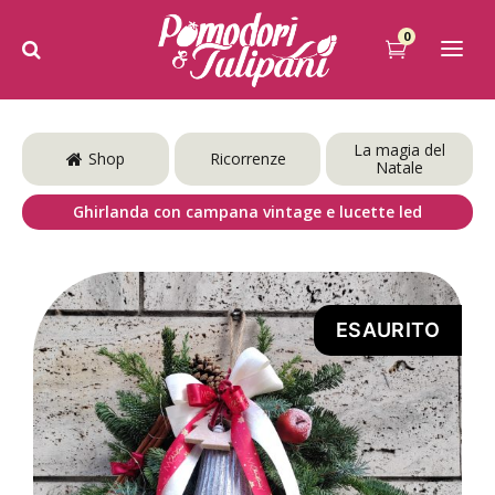
0
La magia del
Shop
Ricorrenze
Natale
Ghirlanda con campana vintage e lucette led
ESAURITO