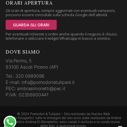
ORARI APERTURA
Gli orari di apertura, sempre aggiornati con eventuali variazioni,
possono essere consultati sulla scheda Google dell'attività
GUARDA GLI ORARI
Per eventuali richieste o ordini anche quando il negozio è chiuso,
telefonare o utilizzare il widget Whatsapp in basso a sinistra.
DOVE SIAMO
Via Fermo, 5
63100 Ascoli Piceno (AP)
Tel.: 320 0989096
E-mail: info@pomodorietulipani.it
PEC: ambrasimonetti@pec.it
P.IVA: 02356600441
© 2024 Pomodori & Tulipani – Sito realizzato da
Nucleo Web
Credits fotografici: tutte le immagini del sito sono state realizzate da Ambra
Simonetti e Andrea Di Benedetto; sono vietati il riutilizzo e la condivisione
delle foto, a qualunque scopo.