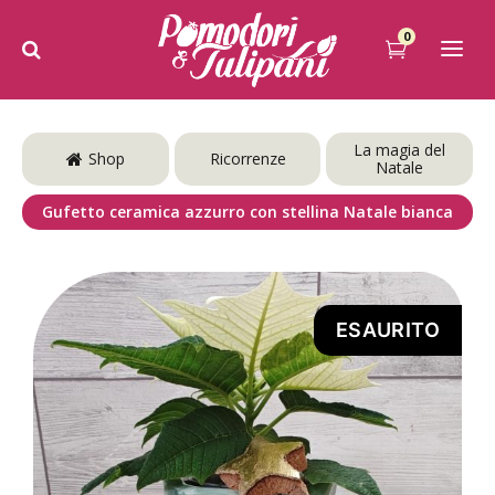
0
La magia del
Shop
Ricorrenze
Natale
Gufetto ceramica azzurro con stellina Natale bianca
ESAURITO