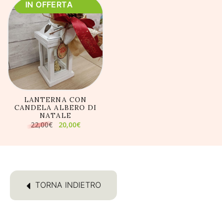
IN OFFERTA
AGGIUNGI AL
CARRELLO
LANTERNA CON
CANDELA ALBERO DI
NATALE
Il
Il
22,00
€
20,00
€
prezzo
prezzo
originale
attuale
era:
è:
22,00€.
20,00€.
TORNA INDIETRO