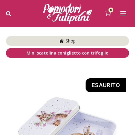
0
Shop
Mini scatolina coniglietto con trifoglio
ESAURITO