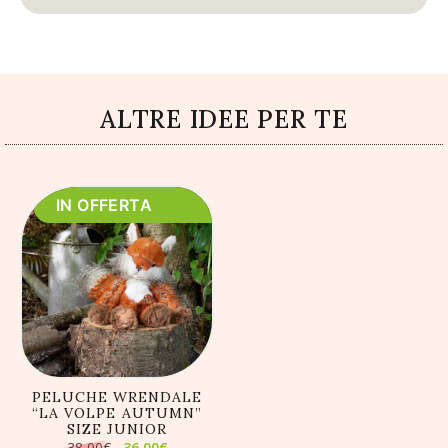
ALTRE IDEE PER TE
IN OFFERTA
AGGIUNGI AL
CARRELLO
PELUCHE WRENDALE
“LA VOLPE AUTUMN”
SIZE JUNIOR
Il
Il
38,00
€
36,00
€