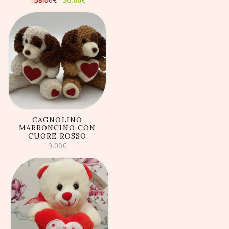
prezzo
prezzo
originale
attuale
era:
è:
38,00€.
36,00€.
AGGIUNGI AL
CARRELLO
CAGNOLINO
MARRONCINO CON
CUORE ROSSO
9,00
€
AGGIUNGI AL
CARRELLO