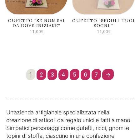
GUFETTO “SE NON SAI
GUFETTO “SEGUI I TUOI
DA DOVE INIZIARE”
SOGNI “
11,00
€
11,00
€
1
2
3
4
5
6
7
→
Un’azienda artigianale specializzata nella
creazione di articoli da regalo unici e fatti a mano.
Simpatici personaggi come gufetti, ricci, gnomi e
topini di stoffa, ciascuno in una confezione