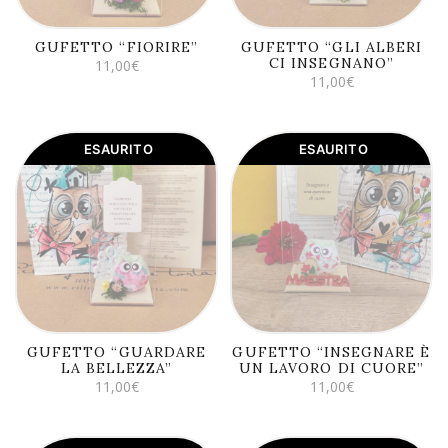
GUFETTO “FIORIRE”
GUFETTO “GLI ALBERI
CI INSEGNANO”
11,00
€
11,00
€
ESAURITO
ESAURITO
LEGGI TUTTO
LEGGI TUTTO
GUFETTO “GUARDARE
GUFETTO “INSEGNARE È
LA BELLEZZA”
UN LAVORO DI CUORE”
11,00
€
11,00
€