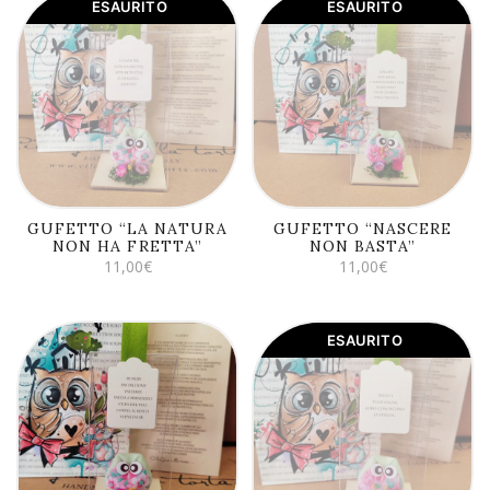
ESAURITO
ESAURITO
LEGGI TUTTO
LEGGI TUTTO
GUFETTO “LA NATURA
GUFETTO “NASCERE
NON HA FRETTA”
NON BASTA”
11,00
€
11,00
€
ESAURITO
AGGIUNGI AL
LEGGI TUTTO
CARRELLO