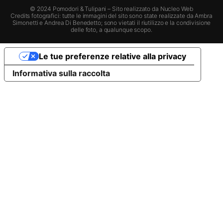
© 2024 Pomodori & Tulipani – Sito realizzato da
Nucleo Web
Credits fotografici: tutte le immagini del sito sono state realizzate da Ambra
Simonetti e Andrea Di Benedetto; sono vietati il riutilizzo e la condivisione
delle foto, a qualunque scopo.
Le tue preferenze relative alla privacy
Informativa sulla raccolta