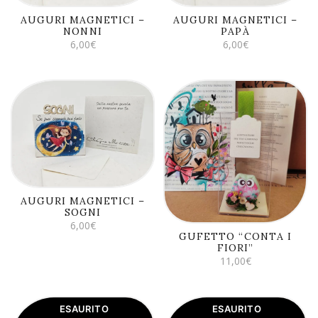
AUGURI MAGNETICI –
AUGURI MAGNETICI –
NONNI
PAPÀ
6,00
€
6,00
€
AGGIUNGI AL
CARRELLO
AGGIUNGI AL
CARRELLO
AUGURI MAGNETICI –
SOGNI
6,00
€
GUFETTO “CONTA I
FIORI”
11,00
€
ESAURITO
ESAURITO