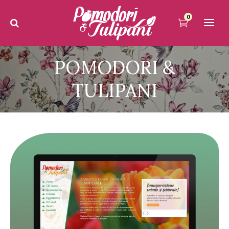
0
POMODORI &
TULIPANI