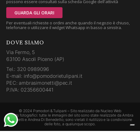
possono essere consultati sulla scheda Google dell'attività
GUARDA GLI ORARI
Per eventuali richieste o ordini anche quando il negozio è chiuso,
telefonare o utilizzare il widget Whatsapp in basso a sinistra.
DOVE SIAMO
Via Fermo, 5
63100 Ascoli Piceno (AP)
Tel.: 320 0989096
E-mail: info@pomodorietulipani.it
PEC: ambrasimonetti@pec.it
P.IVA: 02356600441
© 2024 Pomodori & Tulipani – Sito realizzato da
Nucleo Web
Credits fotografici: tutte le immagini del sito sono state realizzate da Ambra
Simonetti e Andrea Di Benedetto; sono vietati il riutilizzo e la condivisione
delle foto, a qualunque scopo.