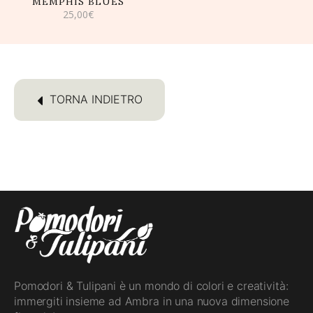
MEMPHIS BLUES
25,00
€
TORNA INDIETRO
Pomodori & Tulipani è un mondo di colori e creatività:
immergiti insieme ad Ambra in una nuova dimensione