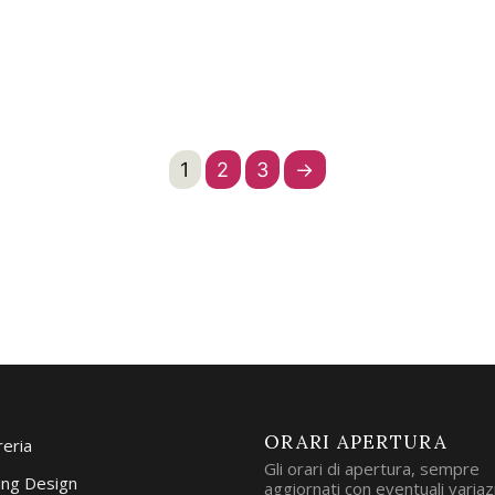
1
2
3
→
ORARI APERTURA
reria
Gli orari di apertura, sempre
ng Design
aggiornati con eventuali variazi