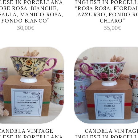
LESE IN PORCELLANA
INGLESE IN PORCEL
OSE ROSA, BIANCHE,
“ROSA ROSA, FIORDA
FALLA, MANICO ROSA,
AZZURRO, FONDO R
FONDO BIANCO”
CHIARO”
30,00
€
35,00
€
AGGIUNGI AL
AGGIUNGI AL
CARRELLO
CARRELLO
CANDELA VINTAGE
CANDELA VINTAG
LESE IN PORCELLANA
INGLESE IN PORCEL