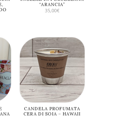
E,
“ARANCIA”
NDO
35,00
€
AGGIUNGI AL
CARRELLO
E
CANDELA PROFUMATA
LANA
CERA DI SOIA – HAWAII