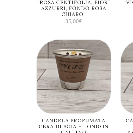
“ROSA CENTIFOLIA, FIORI
“V
AZZURRI, FONDO ROSA
CHIARO”
35,00
€
AGGIUNGI AL
CARRELLO
CANDELA PROFUMATA
C
CERA DI SOIA – LONDON
CALLING
N