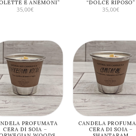
IOLETTE E ANEMONI”
“DOLCE RIPOSO”
35,00
€
35,00
€
AGGIUNGI AL
AGGIUNGI AL
CARRELLO
CARRELLO
ANDELA PROFUMATA
CANDELA PROFUMA
CERA DI SOIA –
CERA DI SOIA –
ORWEGIAN WOODS
SHANTARAM