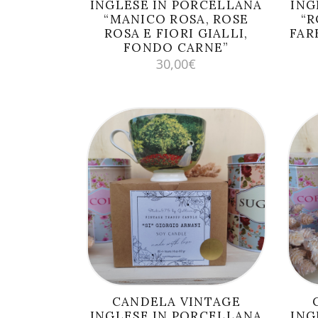
INGLESE IN PORCELLANA
ING
“MANICO ROSA, ROSE
“R
ROSA E FIORI GIALLI,
FAR
FONDO CARNE”
30,00
€
AGGIUNGI AL
CARRELLO
CANDELA VINTAGE
INGLESE IN PORCELLANA
ING