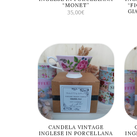
“MONET”
“F
GI
35,00
€
AGGIUNGI AL
CARRELLO
CANDELA VINTAGE
INGLESE IN PORCELLANA
ING