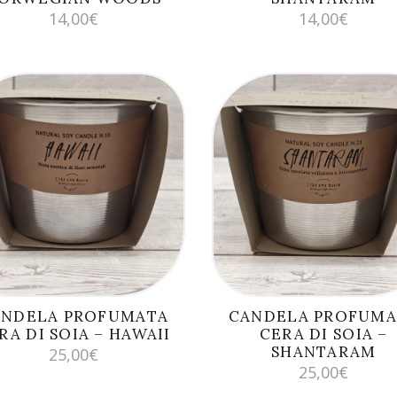
14,00
€
14,00
€
AGGIUNGI AL
AGGIUNGI AL
CARRELLO
CARRELLO
ANDELA PROFUMATA
CANDELA PROFUMA
RA DI SOIA – HAWAII
CERA DI SOIA –
SHANTARAM
25,00
€
25,00
€