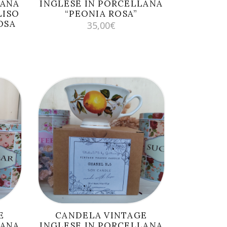
LANA
INGLESE IN PORCELLANA
LISO
“PEONIA ROSA”
OSA
35,00
€
AGGIUNGI AL
CARRELLO
E
CANDELA VINTAGE
LANA
INGLESE IN PORCELLANA