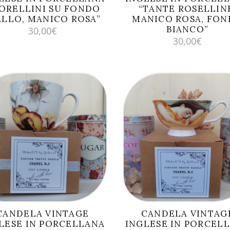
IORELLINI SU FONDO
“TANTE ROSELLIN
ALLO, MANICO ROSA”
MANICO ROSA, FO
BIANCO”
30,00
€
30,00
€
AGGIUNGI AL
AGGIUNGI AL
CARRELLO
CARRELLO
CANDELA VINTAGE
CANDELA VINTAG
LESE IN PORCELLANA
INGLESE IN PORCEL