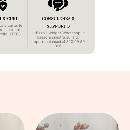
 SICURI
CONSULENZA &
o o carta; le
SUPPORTO
no sicure al
Utilizza il widget Whatsapp in
collo HTTPS
basso a sinistra sul sito
oppure chiamaci al 320 09 89
096