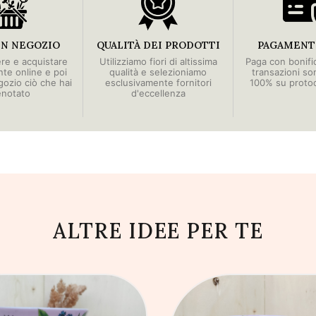
IN NEGOZIO
QUALITÀ DEI PRODOTTI
PAGAMENTI
ere e acquistare
Utilizziamo fiori di altissima
Paga con bonific
e online e poi
qualità e selezioniamo
transazioni so
egozio ciò che hai
esclusivamente fornitori
100% su proto
enotato
d'eccellenza
ALTRE IDEE PER TE