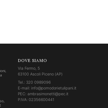
DOVE SIAMO
Via Fermo, 5
oni,
63100 Ascoli Piceno (AP)
la
Tel.: 320 0989096
E-mail: info@pomodorietulipani.it
PEC: ambrasimonetti@pec.it
P.IVA: 02356600441
so,
t