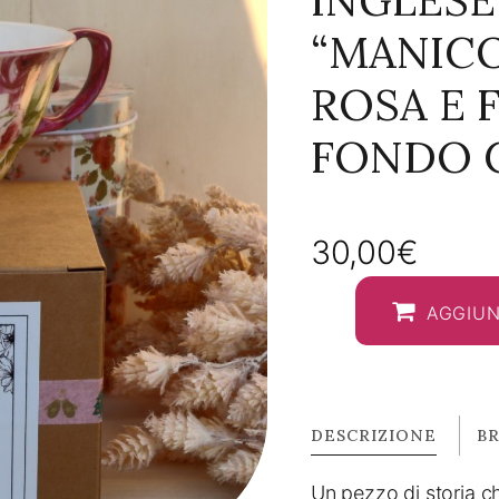
INGLESE
“MANICO
ROSA E F
FONDO 
30,00
€
AGGIUN
DESCRIZIONE
B
Un pezzo di storia ch