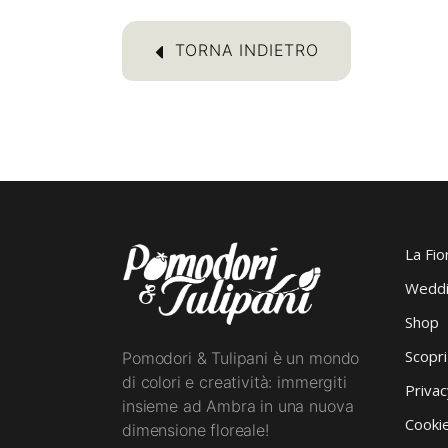
TORNA INDIETRO
La Fio
Weddi
Shop
Scopr
Pomodori & Tulipani è un mondo
di colori e creatività: immergiti
Privac
insieme ad Ambra in una nuova
Cookie
dimensione floreale!