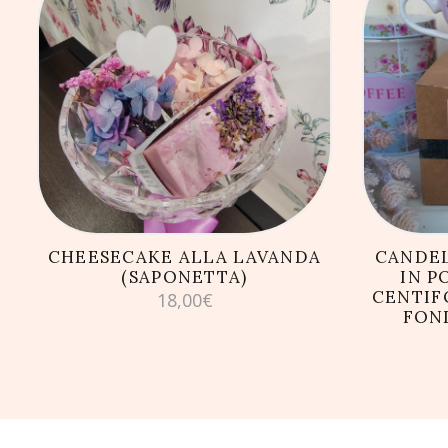
AGGIUNGI AL CARRELLO
AG
CHEESECAKE ALLA LAVANDA
CANDEL
(SAPONETTA)
IN P
CENTIFO
18,00
€
FON