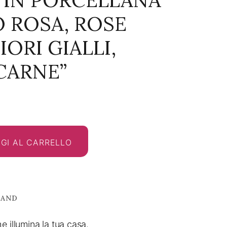
 IN PORCELLANA
 ROSA, ROSE
IORI GIALLI,
CARNE”
GI AL CARRELLO
RAND
e illumina la tua casa.