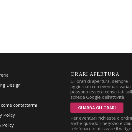
ORARI APERTURA
reria
Gli orari di apertura, sempre
ng Design
aggiornati con eventuali variazi
possono essere consultati sul
scheda Google dell'attività
i come contattarmi
GUARDA GLI ORARI
y Policy
Per eventuali richieste o ordini
anche quando il negozio è chiu
 Policy
telefonare o utilizzare il widge