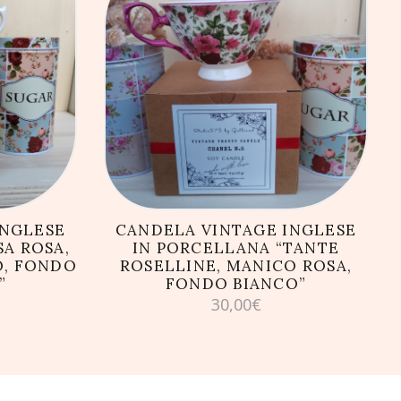
LLO
AGGIUNGI AL CARRELLO
INGLESE
CANDELA VINTAGE INGLESE
A ROSA,
IN PORCELLANA “TANTE
O, FONDO
ROSELLINE, MANICO ROSA,
”
FONDO BIANCO”
30,00
€