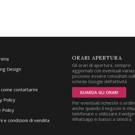
ORARI APERTURA
reria
Gli orari di apertura, sempre
ng Design
aggiornati con eventuali variazi
possono essere consultati sul
scheda Google dell'attività
i come contattarmi
GUARDA GLI ORARI
y Policy
Per eventuali richieste o ordini
anche quando il negozio è chiu
 Policy
telefonare o utilizzare il widge
Whatsapp in basso a sinistra.
i e condizioni di vendita