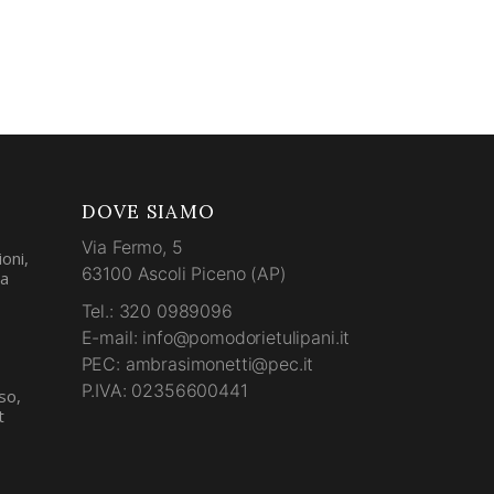
DOVE SIAMO
Via Fermo, 5
oni,
63100 Ascoli Piceno (AP)
la
Tel.: 320 0989096
E-mail: info@pomodorietulipani.it
PEC: ambrasimonetti@pec.it
P.IVA: 02356600441
so,
t