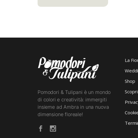
La Fio
Weddi
Shop
Scopr
Pomodori & Tulipani è un mondo
di colori e creatività: immergiti
Privac
insieme ad Ambra in una nuova
Cookie
dimensione floreale!
Termin