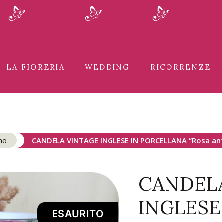
LA FIORERIA
WEDDING
RICORRENZE
no
CANDELA VINTAGE INGLESE IN PORCELLANA “Rosa anti
CANDEL
INGLESE
ESAURITO