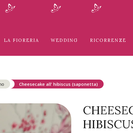
LA FIORERIA
WEDDING
RICORRENZE
no
Cheesecake all’ hibiscus (saponetta)
CHEESEC
HIBISCU