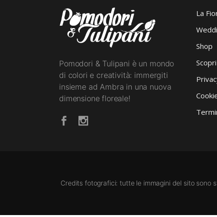
La Fio
Weddi
Shop
Scopr
Pomodori & Tulipani è un mondo
di colori e creatività: immergiti
Privac
insieme ad Ambra in una nuova
Cookie
dimensione floreale!
Termin
Credits fotografici: tutte le immagini del sito sono 