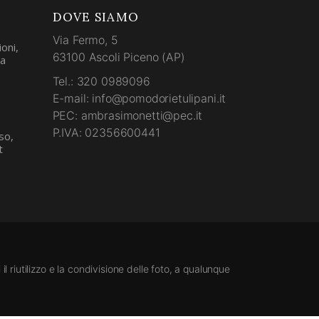
DOVE SIAMO
Via Fermo, 5
oni,
63100 Ascoli Piceno (AP)
la
Tel.: 320 0989096
E-mail: info@pomodorietulipani.it
PEC: ambrasimonetti@pec.it
P.IVA: 02356600441
so,
t
l riutilizzo e la condivisione delle foto, a qualunque