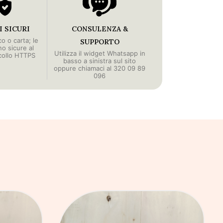
 SICURI
CONSULENZA &
o o carta; le
SUPPORTO
no sicure al
Utilizza il widget Whatsapp in
collo HTTPS
basso a sinistra sul sito
oppure chiamaci al 320 09 89
096