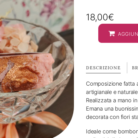
18,00
€
AGGIUN
DESCRIZIONE
B
Composizione fatta
artigianale e naturale 
Realizzata a mano in
Emana una buonissima
decorata con fiori st
Ideale come bomboni