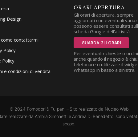
ORARI APERTURA
reria
Gli orari di apertura, sempre
ng Design
aggiornati con eventuali variazi
possono essere consultati sul
scheda Google dell'attività
i come contattarmi
GUARDA GLI ORARI
y Policy
Per eventuali richieste o ordini
anche quando il negozio è chiu
 Policy
telefonare o utilizzare il widge
Whatsapp in basso a sinistra.
i e condizioni di vendita
© 2024 Pomodori & Tulipani – Sito realizzato da
Nucleo Web
state realizzate da Ambra Simonetti e Andrea Di Benedetto; sono vietati i
scopo.