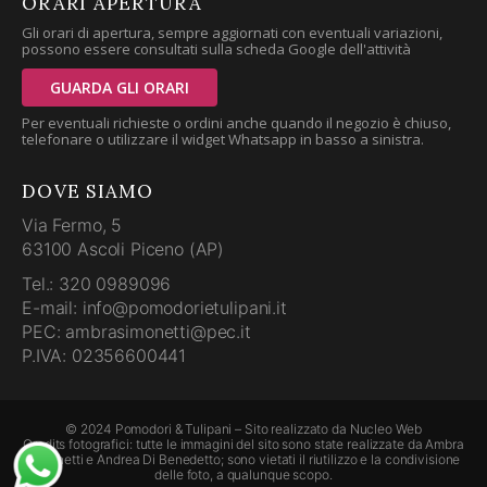
ORARI APERTURA
Gli orari di apertura, sempre aggiornati con eventuali variazioni,
possono essere consultati sulla scheda Google dell'attività
GUARDA GLI ORARI
Per eventuali richieste o ordini anche quando il negozio è chiuso,
telefonare o utilizzare il widget Whatsapp in basso a sinistra.
DOVE SIAMO
Via Fermo, 5
63100 Ascoli Piceno (AP)
Tel.: 320 0989096
E-mail: info@pomodorietulipani.it
PEC: ambrasimonetti@pec.it
P.IVA: 02356600441
© 2024 Pomodori & Tulipani – Sito realizzato da
Nucleo Web
Credits fotografici: tutte le immagini del sito sono state realizzate da Ambra
Simonetti e Andrea Di Benedetto; sono vietati il riutilizzo e la condivisione
delle foto, a qualunque scopo.