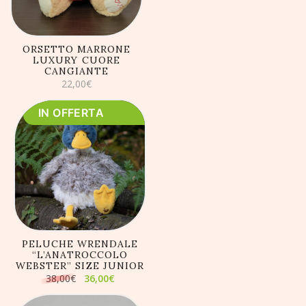
ORSETTO MARRONE
LUXURY CUORE
CANGIANTE
22,00
€
IN OFFERTA
AGGIUNGI AL
CARRELLO
PELUCHE WRENDALE
“L’ANATROCCOLO
WEBSTER” SIZE JUNIOR
Il
Il
38,00
€
36,00
€
prezzo
prezzo
originale
attuale