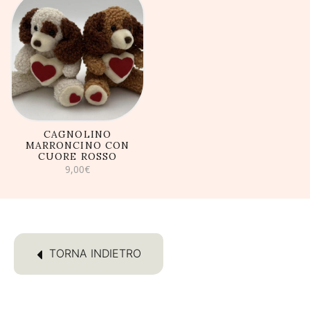
era:
è:
38,00€.
36,00€.
AGGIUNGI AL
CARRELLO
CAGNOLINO
MARRONCINO CON
CUORE ROSSO
9,00
€
TORNA INDIETRO