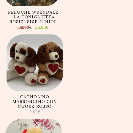
PELUCHE WRENDALE
“LA CONIGLIETTA
ROSIE” SIZE JUNIOR
Il
Il
38,00
€
36,00
€
prezzo
prezzo
originale
attuale
era:
è:
38,00€.
36,00€.
AGGIUNGI AL
CARRELLO
CAGNOLINO
MARRONCINO CON
CUORE ROSSO
9,00
€