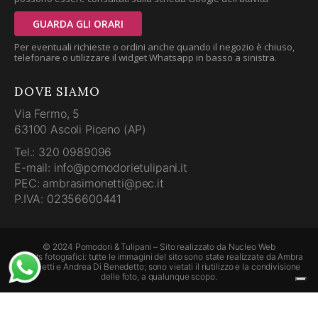
GUARDA GLI ORARI
Per eventuali richieste o ordini anche quando il negozio è chiuso,
telefonare o utilizzare il widget Whatsapp in basso a sinistra.
DOVE SIAMO
Via Fermo, 5
63100 Ascoli Piceno (AP)
Tel.: 320 0989096
E-mail: info@pomodorietulipani.it
PEC: ambrasimonetti@pec.it
P.IVA: 02356600441
© 2024 Pomodori & Tulipani – Sito realizzato da
Nucleo Web
Credits fotografici: tutte le immagini del sito sono state realizzate da Ambra
Simonetti e Andrea Di Benedetto; sono vietati il riutilizzo e la condivisione
delle foto, a qualunque scopo.
Le tue preferenze relative alla privacy