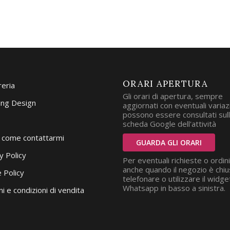
ORARI APERTURA
reria
Gli orari di apertura, sempre
ng Design
aggiornati con eventuali variazi
possono essere consultati sul
scheda Google dell'attività
i come contattarmi
GUARDA GLI ORARI
y Policy
Per eventuali richieste o ordini
anche quando il negozio è chiu
 Policy
telefonare o utilizzare il widge
Whatsapp in basso a sinistra.
i e condizioni di vendita