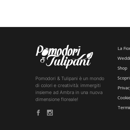
La Fio
Weddi
Shop
Scopr
Pomodori & Tulipani è un mondo
di colori e creatività: immergiti
Privac
insieme ad Ambra in una nuova
Cookie
dimensione floreale!
Termin