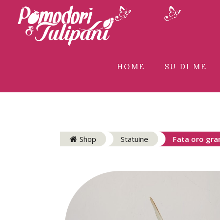
HOME
SU DI ME
Shop
Statuine
Fata oro gra