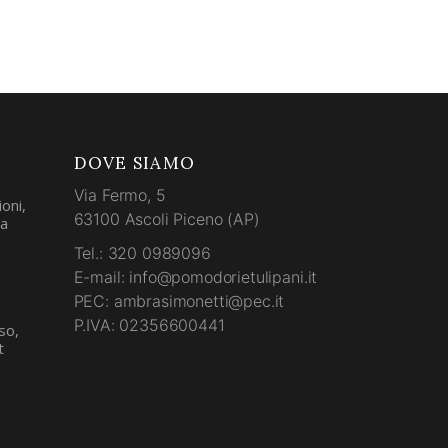
DOVE SIAMO
Via Fermo, 5
oni,
63100 Ascoli Piceno (AP)
la
Tel.: 320 0989096
E-mail: info@pomodorietulipani.it
PEC: ambrasimonetti@pec.it
P.IVA: 02356600441
so,
t