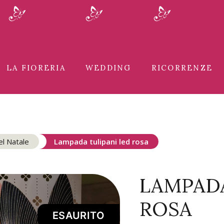
LA FIORERIA
WEDDING
RICORRENZE
el Natale
Lampada tulipani led rosa
LAMPADA
ROSA
ESAURITO