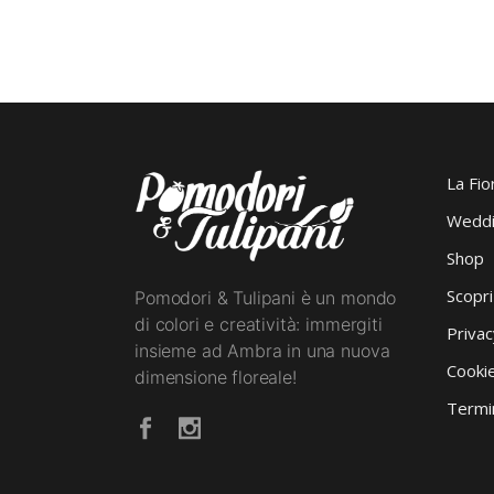
La Fio
Weddi
Shop
Scopr
Pomodori & Tulipani è un mondo
di colori e creatività: immergiti
Privac
insieme ad Ambra in una nuova
Cookie
dimensione floreale!
Termin