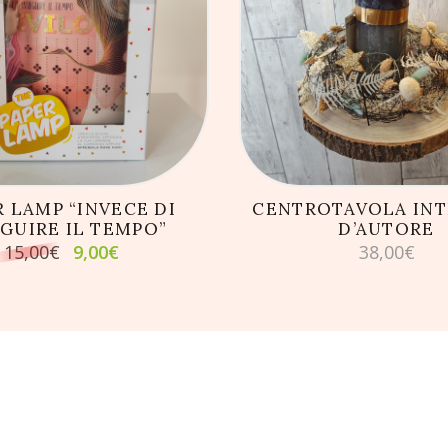
GIUNGI AL CARRELLO
AGGIUNGI AL CARRE
R LAMP “INVECE DI
CENTROTAVOLA INT
EGUIRE IL TEMPO”
D’AUTORE
Il
Il
15,00
€
9,00
€
38,00
€
prezzo
prezzo
originale
attuale
era:
è:
15,00€.
9,00€.