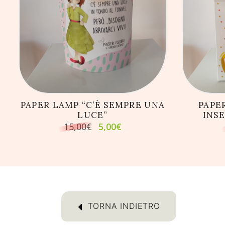
AGGIUNGI AL CARRELLO
AG
PAPER LAMP “C’È SEMPRE UNA
PAPE
LUCE”
INS
Il
Il
15,00
€
5,00
€
prezzo
prezzo
originale
attuale
era:
è:
15,00€.
5,00€.
TORNA INDIETRO