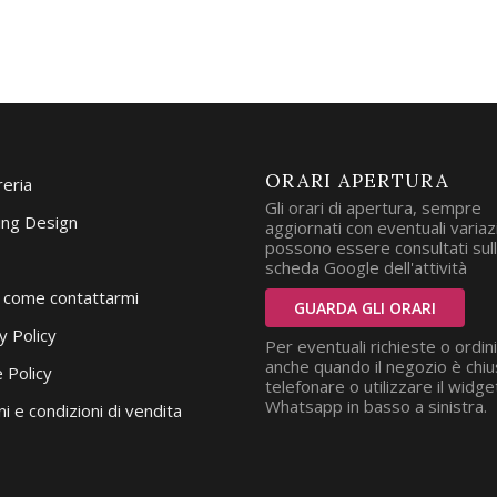
ORARI APERTURA
reria
Gli orari di apertura, sempre
ng Design
aggiornati con eventuali variazi
possono essere consultati sul
scheda Google dell'attività
i come contattarmi
GUARDA GLI ORARI
y Policy
Per eventuali richieste o ordini
anche quando il negozio è chiu
 Policy
telefonare o utilizzare il widge
Whatsapp in basso a sinistra.
i e condizioni di vendita