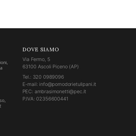
DOVE SIAMO
Via Fermo, 5
oni,
63100 Ascoli Piceno (AP)
la
Tel.: 320 0989096
E-mail: info@pomodorietulipani.it
PEC: ambrasimonetti@pec.it
P.IVA: 02356600441
so,
t