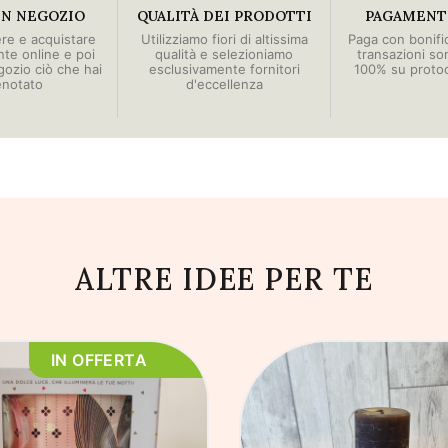
IN NEGOZIO
QUALITÀ DEI PRODOTTI
PAGAMENTI
ere e acquistare
Utilizziamo fiori di altissima
Paga con bonific
e online e poi
qualità e selezioniamo
transazioni so
egozio ciò che hai
esclusivamente fornitori
100% su proto
enotato
d'eccellenza
ALTRE IDEE PER TE
IN OFFERTA