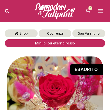
0
Shop
Ricorrenze
San Valentino
Mini bijou eterno rosso
ESAURITO