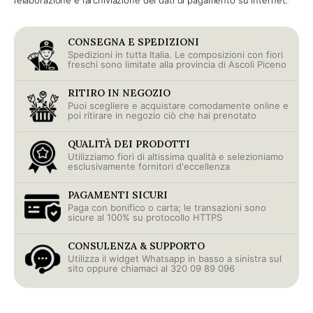
l’elaborazione e l’archiviazione dei dati di pagamento su Internet.
CONSEGNA E SPEDIZIONI
Spedizioni in tutta Italia. Le composizioni con fiori
freschi sono limitate alla provincia di Ascoli Piceno
RITIRO IN NEGOZIO
Puoi scegliere e acquistare comodamente online e
poi ritirare in negozio ciò che hai prenotato
QUALITÀ DEI PRODOTTI
Utilizziamo fiori di altissima qualità e selezioniamo
esclusivamente fornitori d'eccellenza
PAGAMENTI SICURI
Paga con bonifico o carta; le transazioni sono
sicure al 100% su protocollo HTTPS
CONSULENZA & SUPPORTO
Utilizza il widget Whatsapp in basso a sinistra sul
sito oppure chiamaci al 320 09 89 096