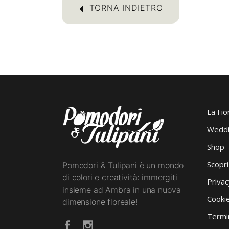
TORNA INDIETRO
La Fio
Weddi
Shop
Scopr
Pomodori & Tulipani è un mondo
di colori e creatività: immergiti
Privac
insieme ad Ambra in una nuova
Cookie
dimensione floreale!
Termin