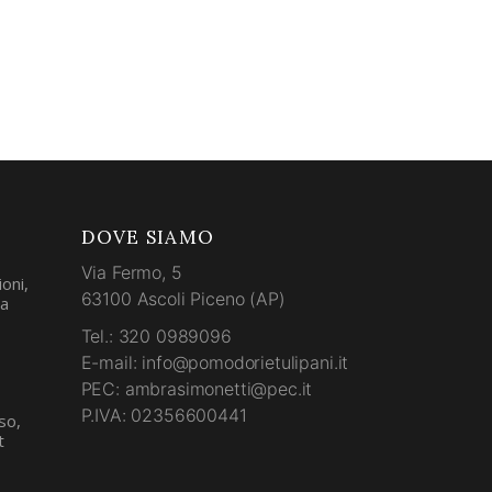
DOVE SIAMO
Via Fermo, 5
oni,
63100 Ascoli Piceno (AP)
la
Tel.: 320 0989096
E-mail: info@pomodorietulipani.it
PEC: ambrasimonetti@pec.it
P.IVA: 02356600441
so,
t