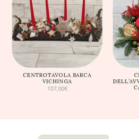
AGGIUNGI AL CARRELLO
AG
CENTROTAVOLA BARCA
C
VICHINGA
DELL’AV
C
107,00
€