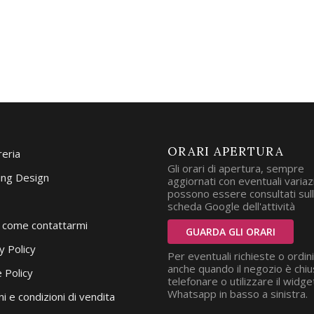
ORARI APERTURA
reria
Gli orari di apertura, sempre
ng Design
aggiornati con eventuali variazi
possono essere consultati sul
scheda Google dell'attività
i come contattarmi
GUARDA GLI ORARI
y Policy
Per eventuali richieste o ordini
anche quando il negozio è chiu
 Policy
telefonare o utilizzare il widge
Whatsapp in basso a sinistra.
i e condizioni di vendita