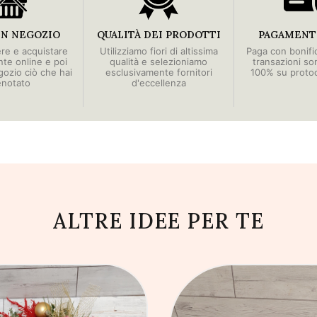
IN NEGOZIO
QUALITÀ DEI PRODOTTI
PAGAMENTI
ere e acquistare
Utilizziamo fiori di altissima
Paga con bonific
e online e poi
qualità e selezioniamo
transazioni so
egozio ciò che hai
esclusivamente fornitori
100% su proto
enotato
d'eccellenza
ALTRE IDEE PER TE