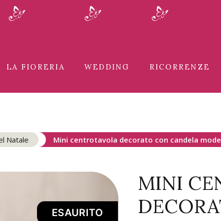
LA FIORERIA
WEDDING
RICORRENZE
el Natale
Mini centrotavola decorato con candela mode
MINI C
DECORA
ESAURITO