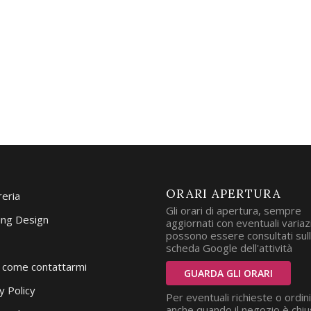
ORARI APERTURA
reria
Gli orari di apertura, sempre
ng Design
aggiornati con eventuali variazi
possono essere consultati sul
scheda Google dell'attività
i come contattarmi
GUARDA GLI ORARI
y Policy
Per eventuali richieste o ordini
anche quando il negozio è chiu