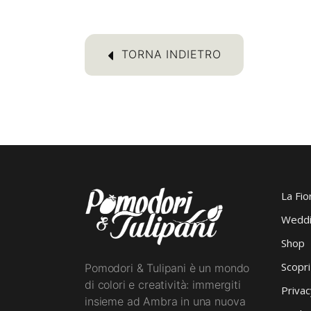
TORNA INDIETRO
La Fio
Weddi
Shop
Scopr
Pomodori & Tulipani è un mondo
di colori e creatività: immergiti
Privac
insieme ad Ambra in una nuova