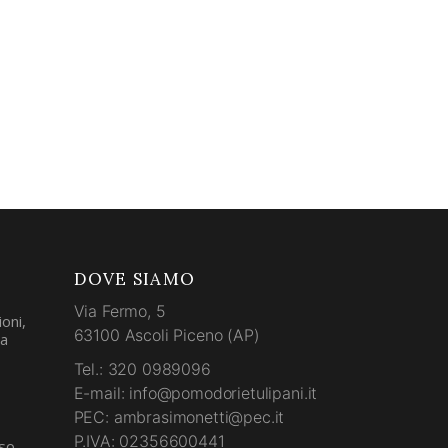
DOVE SIAMO
Via Fermo, 5
oni,
63100 Ascoli Piceno (AP)
la
Tel.: 320 0989096
E-mail: info@pomodorietulipani.it
PEC: ambrasimonetti@pec.it
P.IVA: 02356600441
so,