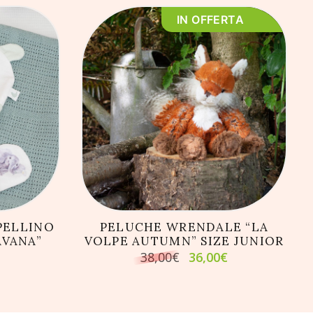
IN OFFERTA
LLO
AGGIUNGI AL CARRELLO
PELLINO
PELUCHE WRENDALE “LA
AVANA”
VOLPE AUTUMN” SIZE JUNIOR
Il
Il
38,00
€
36,00
€
prezzo
prezzo
originale
attuale
era:
è:
38,00€.
36,00€.