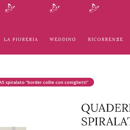
LA FIORERIA
WEDDING
RICORRENZE
 spiralato “border collie con coniglietti”
QUADER
SPIRALA