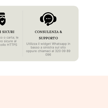
 SICURI
CONSULENZA &
o o carta; le
SUPPORTO
no sicure al
Utilizza il widget Whatsapp in
collo HTTPS
basso a sinistra sul sito
oppure chiamaci al 320 09 89
096