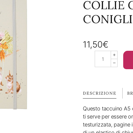
COLLIE 
CONIGLI
11,50
€
Quaderno
A5
spiralato
"border
collie
con
DESCRIZIONE
B
coniglietti"
Questo taccuino A5 co
quantity
ti serve per essere o
testurizzata, pagine i
di un elastico di chiu