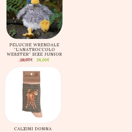
AGGIUNGI AL
CARRELLO
PELUCHE WRENDALE
“L’ANATROCCOLO
WEBSTER” SIZE JUNIOR
Il
Il
38,00
€
36,00
€
prezzo
prezzo
originale
attuale
era:
è:
38,00€.
36,00€.
AGGIUNGI AL
CARRELLO
CALZINI DONNA