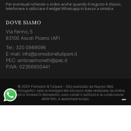
Per eventuali richieste o ordini anche quando il negozio è chiuso,
telefonare o utilizzare il widget Whatsapp in basso a sinistra.
DOVE SIAMO
Via Fermo, 5
63100 Ascoli Piceno (AP)
Tel.: 320 0989096
E-mail: info@pomodorietulipani.it
PEC: ambrasimonetti@pec.it
P.IVA: 02356600441
© 2024 Pomodori & Tulipani – Sito realizzato da
Nucleo Web
Credits fotografici: tutte le immagini del sito sono state realizzate da Ambra
Simonetti e Andrea Di Benedetto; sono vietati il riutilizzo e la condivisione
delle foto, a qualunque scopo.
Le tue preferenze relative alla privacy
Informativa sulla raccolta