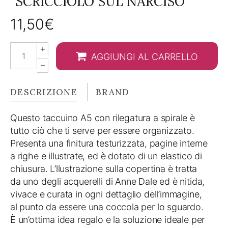
“SCRICCIOLO SUL NARCISO”
11,50
€
Quaderno
AGGIUNGI AL CARRELLO
A5
spiralato
"scricciolo
DESCRIZIONE
BRAND
sul
narciso"
Questo taccuino A5 con rilegatura a spirale è
quantity
tutto ciò che ti serve per essere organizzato.
Presenta una finitura testurizzata, pagine interne
a righe e illustrate, ed è dotato di un elastico di
chiusura. L’llustrazione sulla copertina è tratta
da uno degli acquerelli di Anne Dale ed è nitida,
vivace e curata in ogni dettaglio dell’immagine,
al punto da essere una coccola per lo sguardo.
È un’ottima idea regalo e la soluzione ideale per