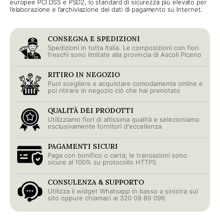
europee PCI DSS e PSD2, lo standard di sicurezza più elevato per
l’elaborazione e l’archiviazione dei dati di pagamento su Internet.
CONSEGNA E SPEDIZIONI
Spedizioni in tutta Italia. Le composizioni con fiori
freschi sono limitate alla provincia di Ascoli Piceno
RITIRO IN NEGOZIO
Puoi scegliere e acquistare comodamente online e
poi ritirare in negozio ciò che hai prenotato
QUALITÀ DEI PRODOTTI
Utilizziamo fiori di altissima qualità e selezioniamo
esclusivamente fornitori d'eccellenza
PAGAMENTI SICURI
Paga con bonifico o carta; le transazioni sono
sicure al 100% su protocollo HTTPS
CONSULENZA & SUPPORTO
Utilizza il widget Whatsapp in basso a sinistra sul
sito oppure chiamaci al 320 09 89 096