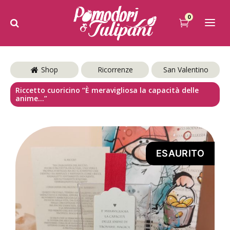
0
Shop
Ricorrenze
San Valentino
Riccetto cuoricino “È meravigliosa la capacità delle
anime…”
ESAURITO