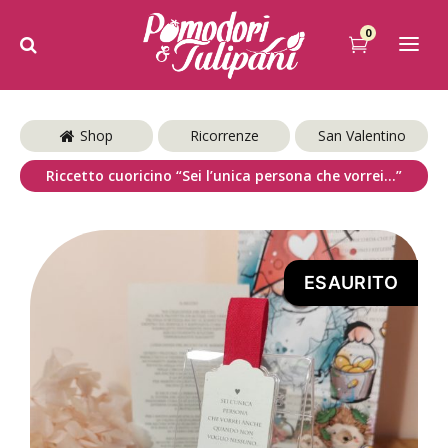
0
Shop
Ricorrenze
San Valentino
Riccetto cuoricino “Sei l’unica persona che vorrei…”
ESAURITO