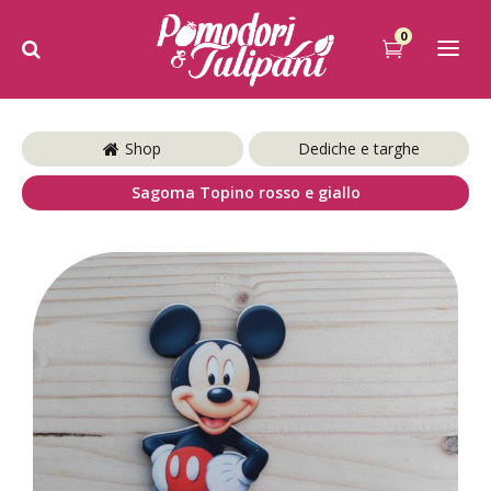
0
Shop
Dediche e targhe
Sagoma Topino rosso e giallo