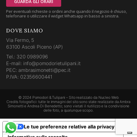
GUARDA GLI ORARI
Per eventuali richieste o ordini anche quando il negozio è chiuso,
telefonare o utilizzare il widget Whatsapp in basso a sinistra.
DOVE SIAMO
Via Fermo, 5
63100 Ascoli Piceno (AP)
Tel.: 320 0989096
E-mail: info@pomodorietulipani.it
PEC: ambrasimonetti@pec.it
P.IVA: 02356600441
© 2024 Pomodori & Tulipani – Sito realizzato da
Nucleo Web
Credits fotografici: tutte le immagini del sito sono state realizzate da Ambra
Simonetti e Andrea Di Benedetto; sono vietati il riutilizzo e la condivisione
delle foto, a qualunque scopo.
Le tue preferenze relative alla privacy
Informativa sulla raccolta