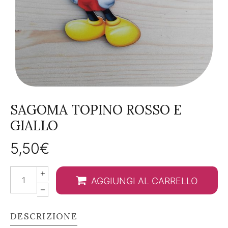
SAGOMA TOPINO ROSSO E
GIALLO
5,50
€
Sagoma
AGGIUNGI AL CARRELLO
Topino
rosso
e
DESCRIZIONE
giallo