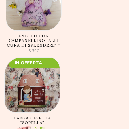
AGGIUNGI AL
CARRELLO
ANGELO CON
CAMPANELLINO “ABBI
CURA DI SPLENDERE” “
8,50
€
IN OFFERTA
AGGIUNGI AL
CARRELLO
TARGA CASETTA
“SORELLA”
Il
Il
12,00
€
9,00
€