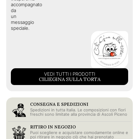
accompagnato
da
un
messaggio
speciale.
VEDI TUTTI I PRODOTTI
CILIEGINA SULLA TORTA
CONSEGNA E SPEDIZIONI
Spedizioni in tutta Italia. Le composizioni con fiori
freschi sono limitate alla provincia di Ascoli Piceno
RITIRO IN NEGOZIO
Puoi scegliere e acquistare comodamente online e
poi ritirare in negozio ciò che hai prenotato