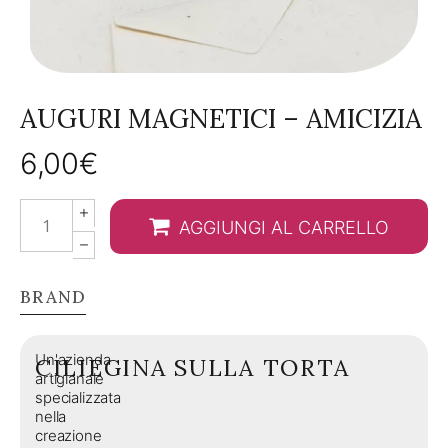
AUGURI MAGNETICI – AMICIZIA
6,00
€
Auguri
AGGIUNGI AL CARRELLO
magnetici
-
Amicizia
BRAND
quantity
Un'azienda
CILIEGINA SULLA TORTA
artigianale
specializzata
nella
creazione