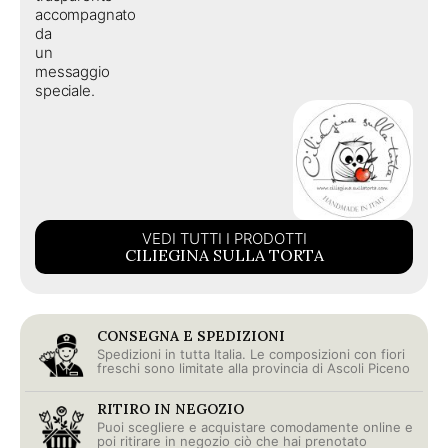
accompagnato
da
un
messaggio
speciale.
VEDI TUTTI I PRODOTTI
CILIEGINA SULLA TORTA
CONSEGNA E SPEDIZIONI
Spedizioni in tutta Italia. Le composizioni con fiori
freschi sono limitate alla provincia di Ascoli Piceno
RITIRO IN NEGOZIO
Puoi scegliere e acquistare comodamente online e
poi ritirare in negozio ciò che hai prenotato