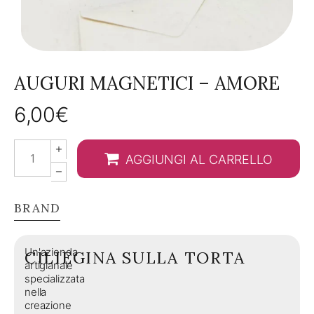
AUGURI MAGNETICI – AMORE
6,00
€
Auguri
AGGIUNGI AL CARRELLO
magnetici
-
Amore
BRAND
quantity
Un'azienda
CILIEGINA SULLA TORTA
artigianale
specializzata
nella
creazione