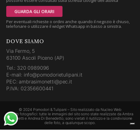
possono essere consultati sulla scheda Google dell'attività
GUARDA GLI ORARI
Per eventuali richieste o ordini anche quando il negozio è chiuso,
telefonare o utilizzare il widget Whatsapp in basso a sinistra.
DOVE SIAMO
Via Fermo, 5
63100 Ascoli Piceno (AP)
Tel.: 320 0989096
E-mail: info@pomodorietulipani.it
PEC: ambrasimonetti@pec.it
P.IVA: 02356600441
© 2024 Pomodori & Tulipani – Sito realizzato da
Nucleo Web
Credits fotografici: tutte le immagini del sito sono state realizzate da Ambra
Simonetti e Andrea Di Benedetto; sono vietati il riutilizzo e la condivisione
delle foto, a qualunque scopo.
Le tue preferenze relative alla privacy