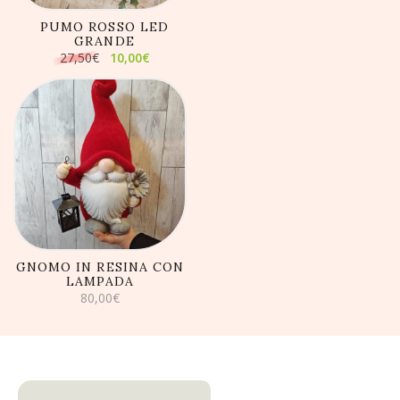
PUMO ROSSO LED
GRANDE
Il
Il
27,50
€
10,00
€
prezzo
prezzo
originale
attuale
era:
è:
27,50€.
10,00€.
AGGIUNGI AL
CARRELLO
GNOMO IN RESINA CON
LAMPADA
80,00
€