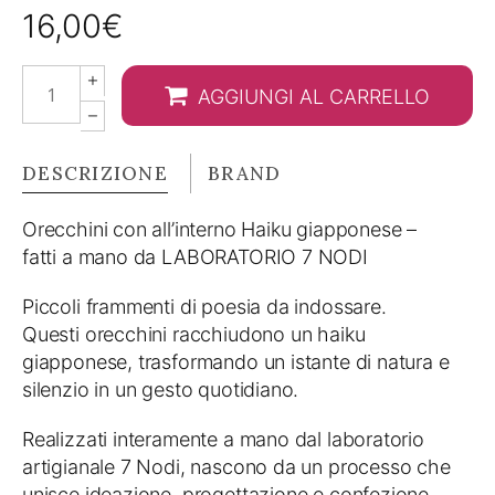
16,00
€
Orecchini
AGGIUNGI AL CARRELLO
con
Haiku
-
DESCRIZIONE
BRAND
Cantando
la
Orecchini con all’interno Haiku giapponese –
gloria
fatti a mano da LABORATORIO 7 NODI
quantity
Piccoli frammenti di poesia da indossare.
Questi orecchini racchiudono un haiku
giapponese, trasformando un istante di natura e
silenzio in un gesto quotidiano.
Realizzati interamente a mano dal laboratorio
artigianale 7 Nodi, nascono da un processo che
unisce ideazione, progettazione e confezione