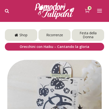
0
Festa della
Shop
Ricorrenze
Donna
Orecchini con Haiku – Cantando la gloria