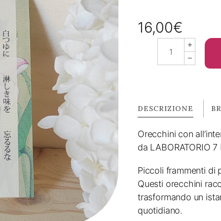
16,00
€
Orecchini
con
Haiku
-
Fior
di
DESCRIZIONE
B
loto,
Orecchini con all’int
rugiada
quantity
da LABORATORIO 7
Piccoli frammenti di 
Questi orecchini ra
trasformando un istan
quotidiano.