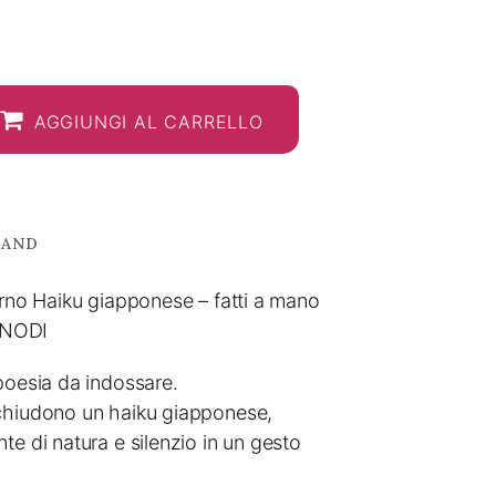
AGGIUNGI AL CARRELLO
RAND
erno Haiku giapponese – fatti a mano
 NODI
poesia da indossare.
cchiudono un haiku giapponese,
te di natura e silenzio in un gesto