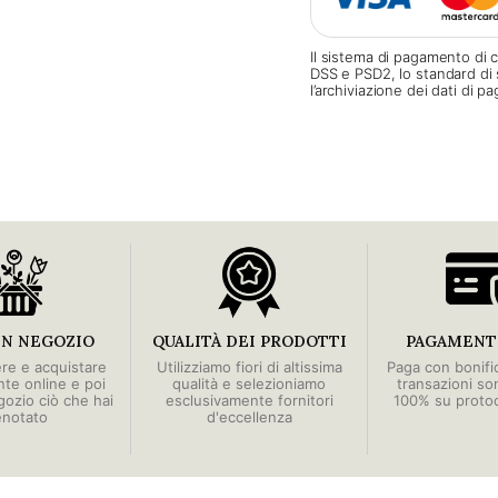
Il sistema di pagamento di c
DSS e PSD2, lo standard di 
l’archiviazione dei dati di 
IN NEGOZIO
QUALITÀ DEI PRODOTTI
PAGAMENTI
ere e acquistare
Utilizziamo fiori di altissima
Paga con bonific
e online e poi
qualità e selezioniamo
transazioni so
egozio ciò che hai
esclusivamente fornitori
100% su proto
enotato
d'eccellenza