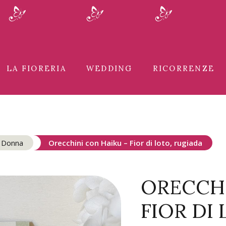
LA FIORERIA
WEDDING
RICORRENZE
a Donna
Orecchini con Haiku – Fior di loto, rugiada
ORECCHI
FIOR DI