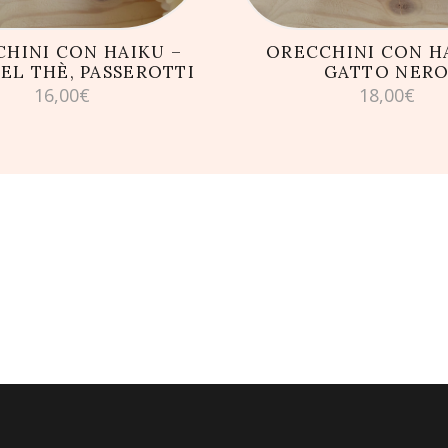
HINI CON HAIKU –
ORECCHINI CON H
DEL THÈ, PASSEROTTI
GATTO NER
16,00
€
18,00
€