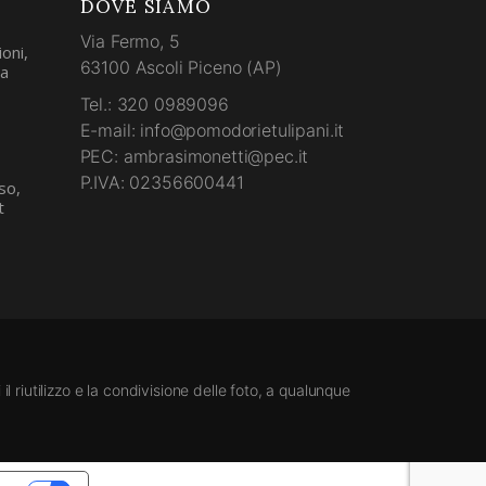
DOVE SIAMO
Via Fermo, 5
oni,
63100 Ascoli Piceno (AP)
la
Tel.: 320 0989096
E-mail: info@pomodorietulipani.it
PEC: ambrasimonetti@pec.it
P.IVA: 02356600441
so,
t
l riutilizzo e la condivisione delle foto, a qualunque