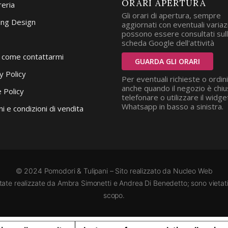
ORARI APERTURA
reria
Gli orari di apertura, sempre
ng Design
aggiornati con eventuali variazi
possono essere consultati sul
scheda Google dell'attività
i come contattarmi
GUARDA GLI ORARI
y Policy
Per eventuali richieste o ordini
anche quando il negozio è chiu
 Policy
telefonare o utilizzare il widge
Whatsapp in basso a sinistra.
i e condizioni di vendita
© 2024 Pomodori & Tulipani – Sito realizzato da
Nucleo Web
state realizzate da Ambra Simonetti e Andrea Di Benedetto; sono vietati i
scopo.