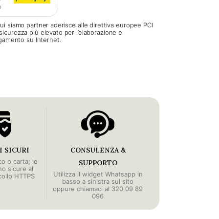
ui siamo partner aderisce alle direttiva europee PCI
sicurezza più elevato per l’elaborazione e
pagamento su Internet.
 SICURI
CONSULENZA &
o o carta; le
SUPPORTO
no sicure al
Utilizza il widget Whatsapp in
collo HTTPS
basso a sinistra sul sito
oppure chiamaci al 320 09 89
096