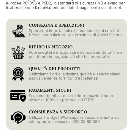
europee PCI DSS e PSD2, lo standard di sicurezza più elevato per
l’elaborazione e l’archiviazione dei dati di pagamento su Internet.
CONSEGNA E SPEDIZIONI
Spedizioni in tutta Italia. Le composizioni con fiori
freschi sono limitate alla provincia di Ascoli Piceno
RITIRO IN NEGOZIO
Puoi scegliere e acquistare comodamente online e
poi ritirare in negozio ciò che hai prenotato
QUALITÀ DEI PRODOTTI
Utilizziamo fiori di altissima qualità e selezioniamo
esclusivamente fornitori d'eccellenza
PAGAMENTI SICURI
Paga con bonifico o carta; le transazioni sono
sicure al 100% su protocollo HTTPS
CONSULENZA & SUPPORTO
Utilizza il widget Whatsapp in basso a sinistra sul
sito oppure chiamaci al 320 09 89 096