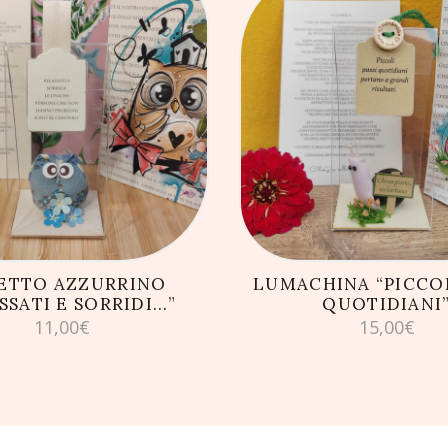
GIUNGI AL CARRELLO
AGGIUNGI AL CARRE
ETTO AZZURRINO
LUMACHINA “PICCOL
SSATI E SORRIDI…”
QUOTIDIANI
11,00
€
15,00
€