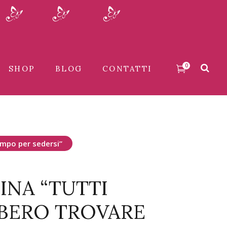
0
SHOP
BLOG
CONTATTI
empo per sedersi”
NA “TUTTI
BERO TROVARE