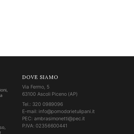
DOVE SIAMO
Via Fermo, 5
oni,
63100 Ascoli Piceno (AP)
la
Tel.: 320 0989096
E-mail: info@pomodorietulipani.it
PEC: ambrasimonetti@pec.it
P.IVA: 02356600441
so,
t