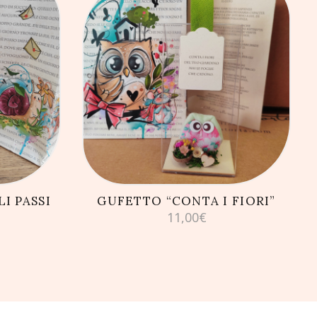
LLO
AGGIUNGI AL CARRELLO
I PASSI
GUFETTO “CONTA I FIORI”
”
11,00
€