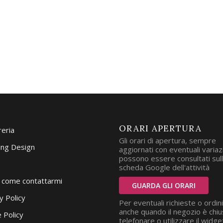
ORARI APERTURA
reria
Gli orari di apertura, sempre
ng Design
aggiornati con eventuali variazi
possono essere consultati sul
scheda Google dell'attività
i come contattarmi
GUARDA GLI ORARI
y Policy
Per eventuali richieste o ordini
anche quando il negozio è chiu
 Policy
telefonare o utilizzare il widge