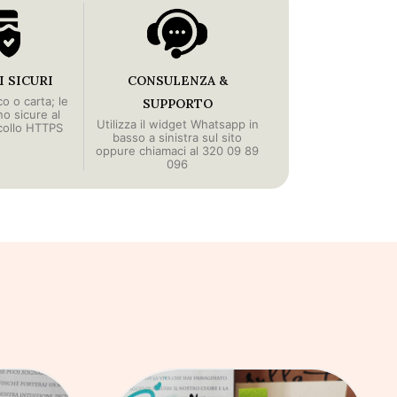
 SICURI
CONSULENZA &
o o carta; le
SUPPORTO
no sicure al
Utilizza il widget Whatsapp in
collo HTTPS
basso a sinistra sul sito
oppure chiamaci al 320 09 89
096