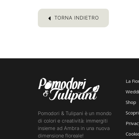
TORNA INDIETRO
La Fio
Weddi
Shop
Scopr
Pomodori & Tulipani è un mondo
di colori e creatività: immergiti
Privac
insieme ad Ambra in una nuova
Cookie
dimensione floreale!