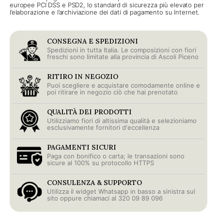
europee PCI DSS e PSD2, lo standard di sicurezza più elevato per
l’elaborazione e l’archiviazione dei dati di pagamento su Internet.
CONSEGNA E SPEDIZIONI
Spedizioni in tutta Italia. Le composizioni con fiori
freschi sono limitate alla provincia di Ascoli Piceno
RITIRO IN NEGOZIO
Puoi scegliere e acquistare comodamente online e
poi ritirare in negozio ciò che hai prenotato
QUALITÀ DEI PRODOTTI
Utilizziamo fiori di altissima qualità e selezioniamo
esclusivamente fornitori d'eccellenza
PAGAMENTI SICURI
Paga con bonifico o carta; le transazioni sono
sicure al 100% su protocollo HTTPS
CONSULENZA & SUPPORTO
Utilizza il widget Whatsapp in basso a sinistra sul
sito oppure chiamaci al 320 09 89 096