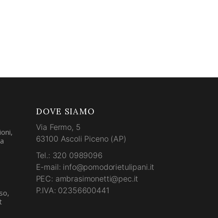
DOVE SIAMO
Via Fermo, 5
oni,
63100 Ascoli Piceno (AP)
la
Tel.: 320 0989096
E-mail: info@pomodorietulipani.it
PEC: ambrasimonetti@pec.it
P.IVA: 02356600441
so,
t