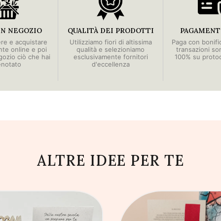
IN NEGOZIO
QUALITÀ DEI PRODOTTI
PAGAMENTI
ere e acquistare
Utilizziamo fiori di altissima
Paga con bonific
e online e poi
qualità e selezioniamo
transazioni so
egozio ciò che hai
esclusivamente fornitori
100% su proto
enotato
d'eccellenza
ALTRE IDEE PER TE