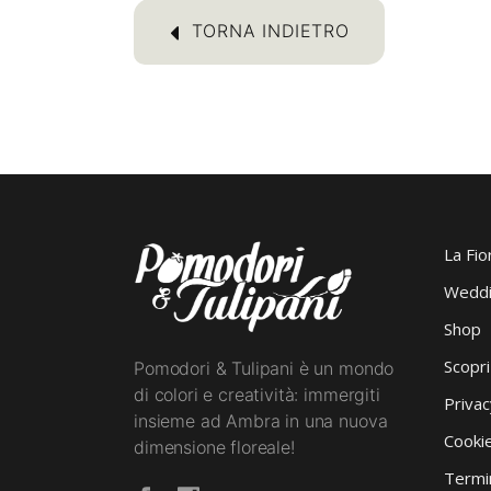
TORNA INDIETRO
La Fio
Weddi
Shop
Scopr
Pomodori & Tulipani è un mondo
di colori e creatività: immergiti
Privac
insieme ad Ambra in una nuova
Cookie
dimensione floreale!
Termin