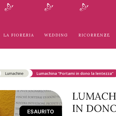
LA FIORERIA
WEDDING
RICORRENZE
Lumachine
Lumachina “Portami in dono la lentezza”
LUMACH
IN DONO
ESAURITO