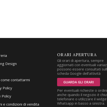
ORARI APERTURA
reria
Gli orari di apertura, sempre
ng Design
aggiornati con eventuali variazi
possono essere consultati sul
scheda Google dell'attività
i come contattarmi
GUARDA GLI ORARI
y Policy
Per eventuali richieste o ordini
anche quando il negozio è chiu
 Policy
telefonare o utilizzare il widge
Whatsapp in basso a sinistra.
i e condizioni di vendita