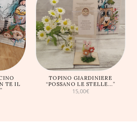
LLO
AGGIUNGI AL CARRELLO
CINO
TOPINO GIARDINIERE
 TE IL
“POSSANO LE STELLE…”
”
15,00
€