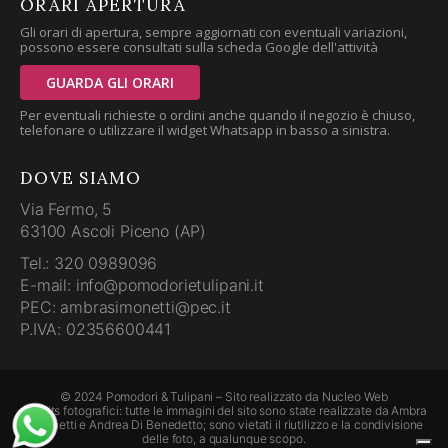
ORARI APERTURA
Gli orari di apertura, sempre aggiornati con eventuali variazioni,
possono essere consultati sulla scheda Google dell'attività
GUARDA GLI ORARI
Per eventuali richieste o ordini anche quando il negozio è chiuso,
telefonare o utilizzare il widget Whatsapp in basso a sinistra.
DOVE SIAMO
Via Fermo, 5
63100 Ascoli Piceno (AP)
Tel.: 320 0989096
E-mail: info@pomodorietulipani.it
PEC: ambrasimonetti@pec.it
P.IVA: 02356600441
© 2024 Pomodori & Tulipani – Sito realizzato da
Nucleo Web
Credits fotografici: tutte le immagini del sito sono state realizzate da Ambra
Simonetti e Andrea Di Benedetto; sono vietati il riutilizzo e la condivisione
delle foto, a qualunque scopo.