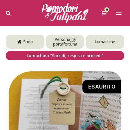
0
Personaggi
Shop
Lumachine
portafortuna
Lumachina “Sorridi, respira e procedi”
ESAURITO