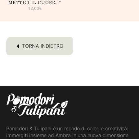
METTICI IL CUORE…”
12,00
€
TORNA INDIETRO
Pomodori & Tulipani è un mondo di colori e creatività:
immergiti insieme ad Ambra in una nuova dimensione