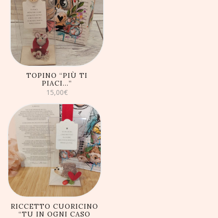
AGGIUNGI AL
CARRELLO
TOPINO “PIÙ TI
PIACI…”
15,00
€
AGGIUNGI AL
CARRELLO
RICCETTO CUORICINO
“TU IN OGNI CASO