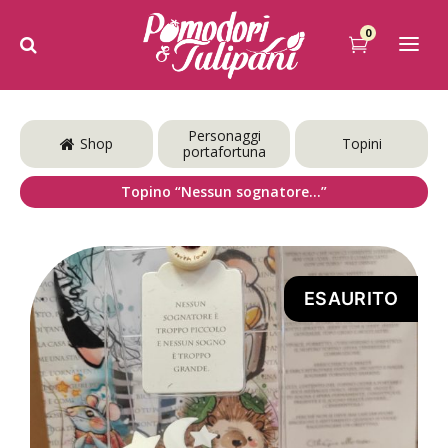
0
Personaggi
Shop
Topini
portafortuna
Topino “Nessun sognatore…”
ESAURITO