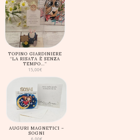
AGGIUNGI AL
CARRELLO
TOPINO GIARDINIERE
“LA RISATA È SENZA
TEMPO…”
15,00
€
AGGIUNGI AL
CARRELLO
AUGURI MAGNETICI –
SOGNI
6,00
€