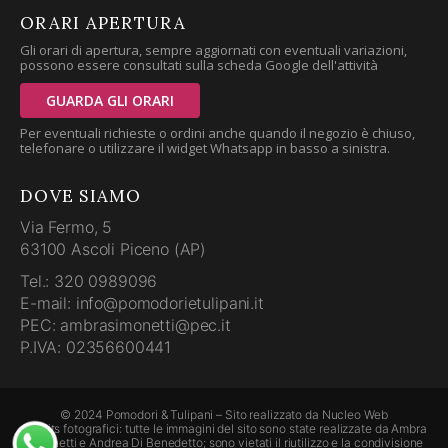
ORARI APERTURA
Gli orari di apertura, sempre aggiornati con eventuali variazioni,
possono essere consultati sulla scheda Google dell'attività
GUARDA GLI ORARI
Per eventuali richieste o ordini anche quando il negozio è chiuso,
telefonare o utilizzare il widget Whatsapp in basso a sinistra.
DOVE SIAMO
Via Fermo, 5
63100 Ascoli Piceno (AP)
Tel.: 320 0989096
E-mail: info@pomodorietulipani.it
PEC: ambrasimonetti@pec.it
P.IVA: 02356600441
© 2024 Pomodori & Tulipani – Sito realizzato da
Nucleo Web
Credits fotografici: tutte le immagini del sito sono state realizzate da Ambra
Simonetti e Andrea Di Benedetto; sono vietati il riutilizzo e la condivisione